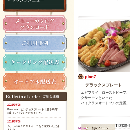
plan7
デラックスプレート
エビフライ、ローストビーフ、
クサーモンといった
ハイクラスオードブルの定番。
2026/05/08
Premium ピンチョスプレート【要予約2日
前】をご注文いただきました。
2026/05/08
[1]
[2]
[3]
[4]
カナッペ＆クロスティーニをご注文いただき
ました。