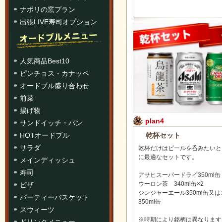
ナポリの窯プラン
出張LIVE寿司オプション
人気商品Best10
ピンチョス・カナッペ
オードブル盛り合わせ
前菜
揚げ物
plan4
サンドイッチ・パン
乾杯セット
HOTオードブル
サラダ
乾杯だけはビールを呑みたいと
に最適なセットです。
メインディッシュ
寿司
アサヒスーパードライ350ml缶
ウーロン茶 340ml缶×2
ピザ
ジンジャーエール350ml缶又
パーティーバスケット
350ml缶
スウィーツ
※時期により銘柄は異なります
ドリンクメニュー