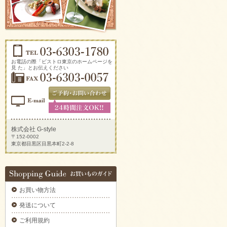
ソーセージアソートをご注文いただきまし
た。
2025/09/29
生ハムとチーズのオードブルをご注文いただ
きました。
2025/09/29
新鮮トマトのカプレーゼをご注文いただきま
お電話の際「ビストロ東京のホームページを
した。
見 た」とお伝えください
2025/09/29
炙りサーモンのカルパッチョをご注文いただ
きました。
2025/09/29
ラグジュアリーパーティプレートをご注文い
ただきました。
株式会社 G-style
〒152-0002
2025/09/29
東京都目黒区目黒本町2-2-8
揚げ物プレートAをご注文いただきました。
2025/09/29
デラックスミートプレートをご注文いただき
ました。
お買い物方法
2025/09/29
6種のオードブルをご注文いただきました。
発送について
2025/09/29
ご利用規約
ブルスケッタカナッペサンドオードブル 【要