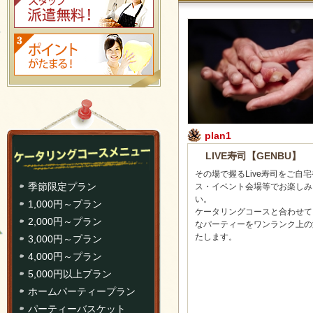
plan1
LIVE寿司【GENBU】
その場で握るLive寿司をご自
季節限定プラン
ス・イベント会場等でお楽しみ
い。
1,000円～プラン
ケータリングコースと合わせて
2,000円～プラン
なパーティーをワンランク上の
たします。
3,000円～プラン
4,000円～プラン
5,000円以上プラン
ホームパーティープラン
パーティーバスケット