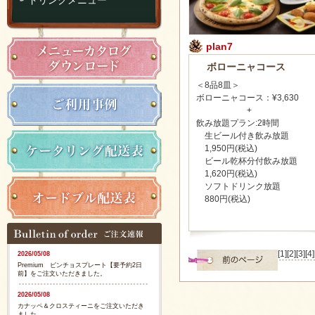
plan7
ボローニャコース
＜8品8皿＞
ボローニャコース：¥3,630
+
飲み放題プラン:2時間
生ビール付き飲み放題
1,950円(税込)
ビール乾杯分付飲み放題
1,620円(税込)
ソフトドリンク放題
880円(税込)
[1]
[2]
[3]
[4]
2026/05/08
Premium ピンチョスプレート【要予約2日
前】をご注文いただきました。
2026/05/08
カナッペ＆クロスティーニをご注文いただき
ました。