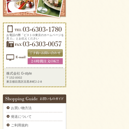
ソーセージアソートをご注文いただきまし
た。
2025/09/29
生ハムとチーズのオードブルをご注文いただ
きました。
2025/09/29
新鮮トマトのカプレーゼをご注文いただきま
お電話の際「ビストロ東京のホームページを
した。
見 た」とお伝えください
2025/09/29
炙りサーモンのカルパッチョをご注文いただ
きました。
2025/09/29
ラグジュアリーパーティプレートをご注文い
ただきました。
株式会社 G-style
〒152-0002
2025/09/29
東京都目黒区目黒本町2-2-8
揚げ物プレートAをご注文いただきました。
2025/09/29
デラックスミートプレートをご注文いただき
ました。
お買い物方法
2025/09/29
6種のオードブルをご注文いただきました。
発送について
2025/09/29
ご利用規約
ブルスケッタカナッペサンドオードブル 【要