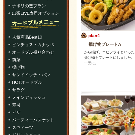
ナポリの窯プラン
出張LIVE寿司オプション
plan4
人気商品Best10
揚げ物プレートA
ピンチョス・カナッペ
オードブル盛り合わせ
から揚げ、エビフライといった
揚げ物をプレートにしました。
前菜
一品に。
揚げ物
サンドイッチ・パン
HOTオードブル
サラダ
メインディッシュ
寿司
ピザ
パーティーバスケット
スウィーツ
ドリンクメニュー