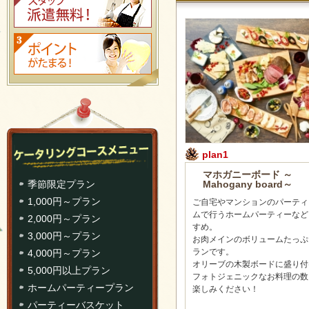
plan1
マホガニーボード ～
Mahogany board～
季節限定プラン
1,000円～プラン
ご自宅やマンションのパーティ
ムで行うホームパーティーなど
2,000円～プラン
すめ。
3,000円～プラン
お肉メインのボリュームたっぷ
ランです。
4,000円～プラン
オリーブの木製ボードに盛り付
5,000円以上プラン
フォトジェニックなお料理の数
ホームパーティープラン
楽しみください！
パーティーバスケット