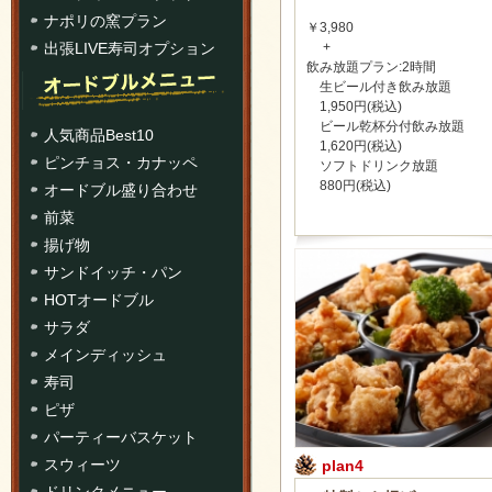
ナポリの窯プラン
￥3,980
+
出張LIVE寿司オプション
飲み放題プラン:2時間
生ビール付き飲み放題
1,950円(税込)
ビール乾杯分付飲み放題
人気商品Best10
1,620円(税込)
ピンチョス・カナッペ
ソフトドリンク放題
880円(税込)
オードブル盛り合わせ
前菜
揚げ物
サンドイッチ・パン
HOTオードブル
サラダ
メインディッシュ
寿司
ピザ
パーティーバスケット
スウィーツ
plan4
ドリンクメニュー