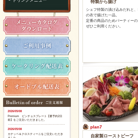
特製から揚げ
シェフ特製の漬け込みだれと、
の衣で揚げた一品。
定番の商品のためパーティーの
ぜひご利用ください。
2026/05/08
Premium ピンチョスプレート【要予約2日
前】をご注文いただきました。
plan7
2026/05/08
カナッペ＆クロスティーニをご注文いただき
自家製ローストビーフ
ました。