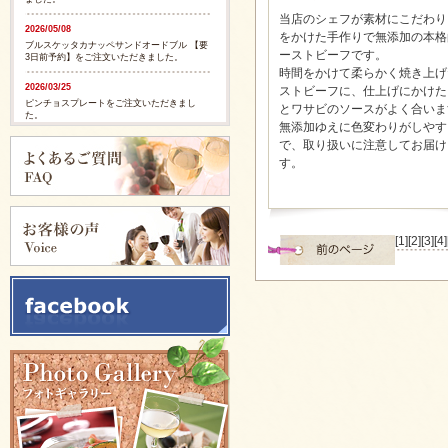
当店のシェフが素材にこだわり
2026/05/08
をかけた手作りで無添加の本格
ブルスケッタカナッペサンドオードブル 【要
ーストビーフです。
3日前予約】をご注文いただきました。
時間をかけて柔らかく焼き上げ
2026/03/25
ストビーフに、仕上げにかけた
ピンチョスプレートをご注文いただきまし
とワサビのソースがよく合いま
た。
無添加ゆえに色変わりがしやす
で、取り扱いに注意してお届け
2026/03/25
す。
ピンチョスプレートをご注文いただきまし
た。
2025/11/28
ピンチョスバスケット【要3日前予約】をご注
文いただきました。
[1]
[2]
[3]
[4]
2025/11/28
フルーツバスケット【要3日前予約】をご注文
いただきました。
2025/11/05
イタリアンサンドバスケット 【要3日前予
約】をご注文いただきました。
2025/09/29
カリブ風スパイシージャークチキンをご注文
いただきました。
2025/09/29