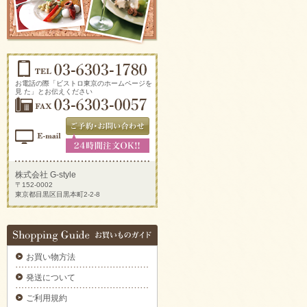
ソーセージアソートをご注文いただきまし
た。
2025/09/29
生ハムとチーズのオードブルをご注文いただ
きました。
2025/09/29
新鮮トマトのカプレーゼをご注文いただきま
お電話の際「ビストロ東京のホームページを
した。
見 た」とお伝えください
2025/09/29
炙りサーモンのカルパッチョをご注文いただ
きました。
2025/09/29
ラグジュアリーパーティプレートをご注文い
ただきました。
株式会社 G-style
〒152-0002
2025/09/29
東京都目黒区目黒本町2-2-8
揚げ物プレートAをご注文いただきました。
2025/09/29
デラックスミートプレートをご注文いただき
ました。
お買い物方法
2025/09/29
6種のオードブルをご注文いただきました。
発送について
2025/09/29
ご利用規約
ブルスケッタカナッペサンドオードブル 【要