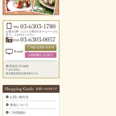
ソーセージアソートをご注文いただきまし
た。
2025/09/29
生ハムとチーズのオードブルをご注文いただ
きました。
2025/09/29
新鮮トマトのカプレーゼをご注文いただきま
お電話の際「ビストロ東京のホームページを
した。
見 た」とお伝えください
2025/09/29
炙りサーモンのカルパッチョをご注文いただ
きました。
2025/09/29
ラグジュアリーパーティプレートをご注文い
ただきました。
株式会社 G-style
〒152-0002
2025/09/29
東京都目黒区目黒本町2-2-8
揚げ物プレートAをご注文いただきました。
2025/09/29
デラックスミートプレートをご注文いただき
ました。
お買い物方法
2025/09/29
6種のオードブルをご注文いただきました。
発送について
2025/09/29
ご利用規約
ブルスケッタカナッペサンドオードブル 【要