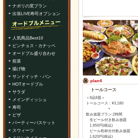
ナポリの窯プラン
出張LIVE寿司オプション
人気商品Best10
ピンチョス・カナッペ
オードブル盛り合わせ
前菜
揚げ物
サンドイッチ・パン
plan4
HOTオードブル
トールコース
サラダ
＜9品9皿＞
メインディッシュ
トールコース：¥3,180
寿司
+
飲み放題プラン:2時間
ピザ
生ビール付き飲み放題
パーティーバスケット
1,950円(税込)
スウィーツ
ビール乾杯分付飲み放題
1,620円(税込)
ドリンクメニュー