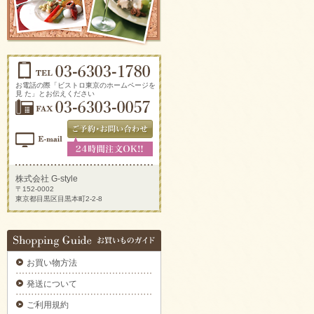
ソーセージアソートをご注文いただきまし
た。
2025/09/29
生ハムとチーズのオードブルをご注文いただ
きました。
2025/09/29
新鮮トマトのカプレーゼをご注文いただきま
お電話の際「ビストロ東京のホームページを
した。
見 た」とお伝えください
2025/09/29
炙りサーモンのカルパッチョをご注文いただ
きました。
2025/09/29
ラグジュアリーパーティプレートをご注文い
ただきました。
株式会社 G-style
〒152-0002
2025/09/29
東京都目黒区目黒本町2-2-8
揚げ物プレートAをご注文いただきました。
2025/09/29
デラックスミートプレートをご注文いただき
ました。
お買い物方法
2025/09/29
6種のオードブルをご注文いただきました。
発送について
2025/09/29
ご利用規約
ブルスケッタカナッペサンドオードブル 【要