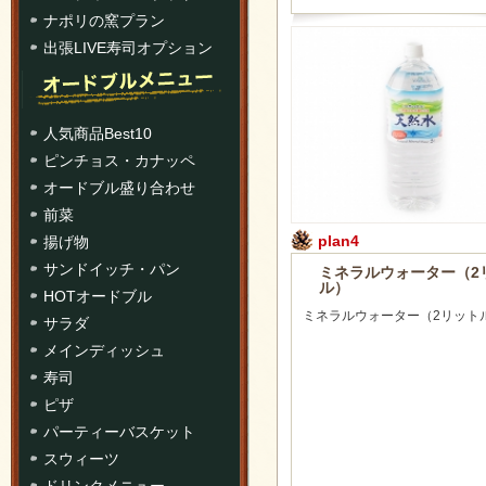
ナポリの窯プラン
出張LIVE寿司オプション
人気商品Best10
ピンチョス・カナッペ
オードブル盛り合わせ
前菜
plan4
揚げ物
サンドイッチ・パン
ミネラルウォーター（2
ル）
HOTオードブル
ミネラルウォーター（2リット
サラダ
メインディッシュ
寿司
ピザ
パーティーバスケット
スウィーツ
ドリンクメニュー