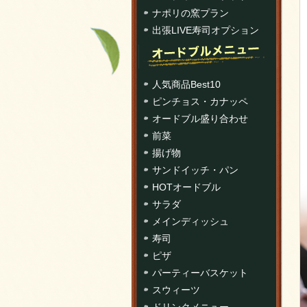
ナポリの窯プラン
出張LIVE寿司オプション
人気商品Best10
ピンチョス・カナッペ
オードブル盛り合わせ
前菜
揚げ物
サンドイッチ・パン
HOTオードブル
サラダ
メインディッシュ
寿司
ピザ
パーティーバスケット
スウィーツ
ドリンクメニュー