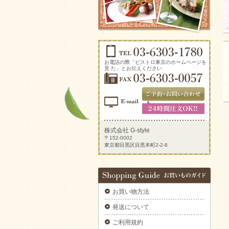
ソーセージアソートをご注文いただきまし
た。
2025/09/29
生ハムとチーズのオードブルをご注文いただ
きました。
2025/09/29
新鮮トマトのカプレーゼをご注文いただきま
お電話の際「ビストロ東京のホームページを
した。
見 た」とお伝えください
2025/09/29
炙りサーモンのカルパッチョをご注文いただ
きました。
2025/09/29
ラグジュアリーパーティプレートをご注文い
ただきました。
株式会社 G-style
〒152-0002
2025/09/29
東京都目黒区目黒本町2-2-8
揚げ物プレートAをご注文いただきました。
2025/09/29
デラックスミートプレートをご注文いただき
ました。
お買い物方法
2025/09/29
6種のオードブルをご注文いただきました。
発送について
2025/09/29
ご利用規約
ブルスケッタカナッペサンドオードブル 【要