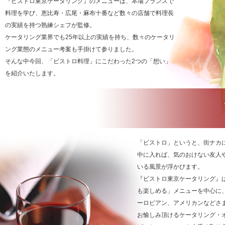
『ビストロ東京ケータリング』のメニューは、本場フランスで
料理を学び、恵比寿・広尾・麻布十番など数々の店舗で料理長
の実績を持つ熟練シェフが監修。
ケータリング業界でも25年以上の実績を持ち、数々のケータリ
ング業態のメニュー考案も手掛けて参りました。
そんな中今回、「ビストロ料理」にこだわった2つの「想い」
を紹介いたします。
「ビストロ」というと、街ナカ
中に入れば、気のおけない友人
いる風景が浮かびます。
『ビストロ東京ケータリング』
も楽しめる」メニューを中心に
ーロピアン、アメリカンなどさ
お愉しみ頂けるケータリング・