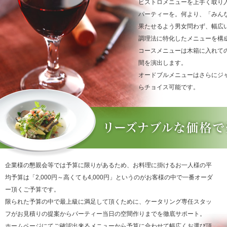
ビストロメニューを上手く取り
パーティーを。何より、「みん
果たせるよう男女問わず、幅広
調理法に特化したメニューを構
コースメニューは木箱に入れて
間を演出します。
オードブルメニューはさらにジャ
らチョイス可能です。
企業様の懇親会等では予算に限りがあるため、お料理に掛けるお一人様の平
均予算は「2,000円～高くても4,000円」というのがお客様の中で一番オーダ
ー頂くご予算です。
限られた予算の中で最上級に満足して頂くために、ケータリング専任スタッ
フがお見積りの提案からパーティー当日の空間作りまでを徹底サポート。
ホームページにてご確認出来るメニューから予算に合わせて幅広くお選び頂