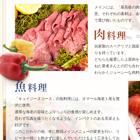
メインには、「最高級の肉
意。それぞれの素材は、金
で選び抜いたものです。
自家製のスペアリブと国産
りを持っています。
どちらも厳選した上質肉を
ねた業者さんとの打ち合わ
わらかくジューシーな肉料
「キュイジーヌコース」の魚料理には、オマール海老１尾を贅
沢に使用。
濃厚な海老の旨味とぷりっぷりの食感が楽しめます。
思わず写真を撮りたくなるような、インパクトのある見栄えも
好評です。
このこだわりの他、年に数回メインメニューの変更を行い、リ
ピーター様にも飽きずに楽しんでいただけるよう工夫をしてお