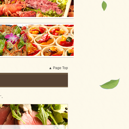
▲ Page Top
す。