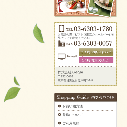
ソーセージアソートをご注文いただきまし
た。
2025/09/29
生ハムとチーズのオードブルをご注文いただ
きました。
2025/09/29
新鮮トマトのカプレーゼをご注文いただきま
お電話の際「ビストロ東京のホームページを
した。
見 た」とお伝えください
2025/09/29
炙りサーモンのカルパッチョをご注文いただ
きました。
2025/09/29
ラグジュアリーパーティプレートをご注文い
ただきました。
株式会社 G-style
〒152-0002
2025/09/29
東京都目黒区目黒本町2-2-8
揚げ物プレートAをご注文いただきました。
2025/09/29
デラックスミートプレートをご注文いただき
ました。
お買い物方法
2025/09/29
6種のオードブルをご注文いただきました。
発送について
2025/09/29
ご利用規約
ブルスケッタカナッペサンドオードブル 【要