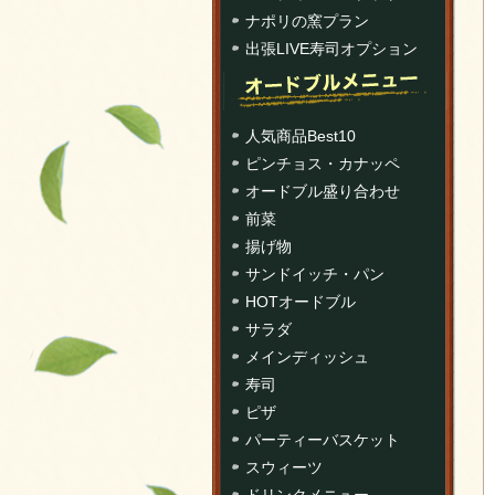
ナポリの窯プラン
出張LIVE寿司オプション
人気商品Best10
ピンチョス・カナッペ
オードブル盛り合わせ
前菜
揚げ物
サンドイッチ・パン
HOTオードブル
サラダ
メインディッシュ
寿司
ピザ
パーティーバスケット
スウィーツ
ドリンクメニュー