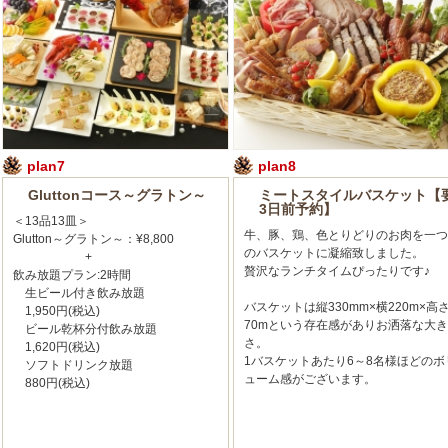
plan7
plan8
Gluttonコース～グラトン～
ミートスタイルバスケット【
3日前予約】
＜13品13皿＞
牛、豚、鶏、色とりどりのお肉を一つ
Glutton～グラトン～：¥8,800
のバスケットに凝縮致しました。
+
贅沢なランチタイムぴったりです♪
飲み放題プラン:2時間
生ビール付き飲み放題
バスケットは縦330mm×横220m×高
1,950円(税込)
70mという存在感がありお洒落な大き
ビール乾杯分付飲み放題
さ。
1,620円(税込)
1バスケットあたり6～8名様ほどのボ
ソフトドリンク放題
ューム感がございます。
880円(税込)