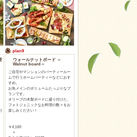
plan9
要
ウォールナットボード ～
Walnut board～
ご自宅やマンションのパーティールー
ムで行うホームパーティーなどにおす
すめ。
お魚メインのボリュームたっぷりなプ
さ
ランです。
オリーブの木製ボードに盛り付けた、
フォトジェニックなお料理の数々をお
リ
楽しみください！
￥4,180
+