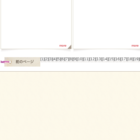
more
more
[1]
[2]
[3]
[4]
[5]
[6]
[7]
[8]
[9]
[10]
[11]
[12]
[13]
[14]
[15]
[16]
[17]
[18]
[19]