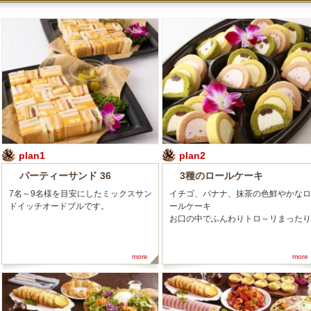
plan1
plan2
パーティーサンド 36
3種のロールケーキ
7名～9名様を目安にしたミックスサン
イチゴ、バナナ、抹茶の色鮮やかなロ
ドイッチオードブルです。
ールケーキ
お口の中でふんわりトロ～リまったり
more
more