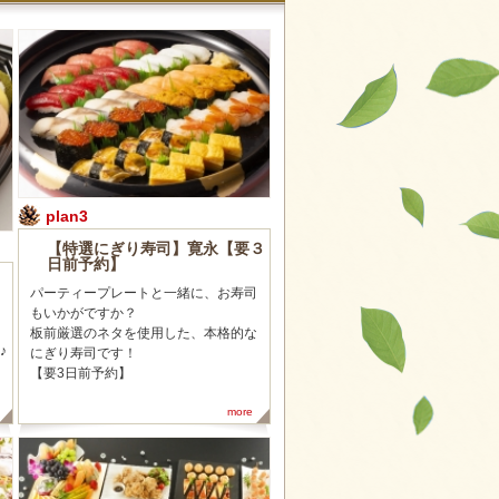
plan3
【特選にぎり寿司】寛永【要３
日前予約】
パーティープレートと一緒に、お寿司
もいかがですか？
板前厳選のネタを使用した、本格的な
♪
にぎり寿司です！
【要3日前予約】
more