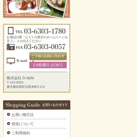
ソーセージアソートをご注文いただきまし
た。
2025/09/29
生ハムとチーズのオードブルをご注文いただ
きました。
2025/09/29
新鮮トマトのカプレーゼをご注文いただきま
お電話の際「ビストロ東京のホームページを
した。
見 た」とお伝えください
2025/09/29
炙りサーモンのカルパッチョをご注文いただ
きました。
2025/09/29
ラグジュアリーパーティプレートをご注文い
ただきました。
株式会社 G-style
〒152-0002
2025/09/29
東京都目黒区目黒本町2-2-8
揚げ物プレートAをご注文いただきました。
2025/09/29
デラックスミートプレートをご注文いただき
ました。
お買い物方法
2025/09/29
6種のオードブルをご注文いただきました。
発送について
2025/09/29
ご利用規約
ブルスケッタカナッペサンドオードブル 【要