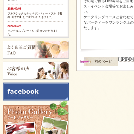
その場で握るLive寿司をご自
ス・イベント会場等でお楽しみ
2026/05/08
い。
ブルスケッタカナッペサンドオードブル 【要
ケータリングコースと合わせて
3日前予約】をご注文いただきました。
なパーティーをワンランク上の
2026/03/25
たします。
ピンチョスプレートをご注文いただきまし
た。
2026/03/25
ピンチョスプレートをご注文いただきまし
た。
[1]
[2]
[3]
[4]
2025/11/28
ピンチョスバスケット【要3日前予約】をご注
文いただきました。
2025/11/28
フルーツバスケット【要3日前予約】をご注文
いただきました。
2025/11/05
イタリアンサンドバスケット 【要3日前予
約】をご注文いただきました。
2025/09/29
カリブ風スパイシージャークチキンをご注文
いただきました。
2025/09/29