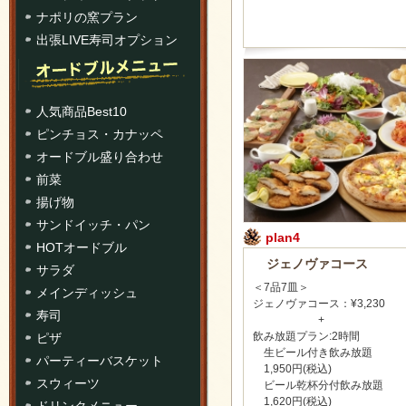
ナポリの窯プラン
出張LIVE寿司オプション
人気商品Best10
ピンチョス・カナッペ
オードブル盛り合わせ
前菜
揚げ物
サンドイッチ・パン
plan4
HOTオードブル
ジェノヴァコース
サラダ
＜7品7皿＞
メインディッシュ
ジェノヴァコース：¥3,230
寿司
+
飲み放題プラン:2時間
ピザ
生ビール付き飲み放題
パーティーバスケット
1,950円(税込)
スウィーツ
ビール乾杯分付飲み放題
1,620円(税込)
ドリンクメニュー