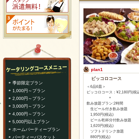
plan1
ピッコロコース
季節限定プラン
＜6品6皿＞
1,000円～プラン
ピッコロコース：¥2,180円(税込
+
2,000円～プラン
飲み放題プラン:2時間
3,000円～プラン
生ビール付き飲み放題
4,000円～プラン
1,950円(税込)
ビール乾杯分付飲み放題
5,000円以上プラン
1,620円(税込)
ホームパーティープラン
ソフトドリンク放題
880円(税込)
パーティーバスケット