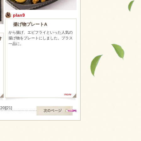
plan9
揚げ物プレートA
から揚げ、エビフライといった人気の
揚げ物をプレートにしました。プラス
オ
一品に。
more
[20]
[21]