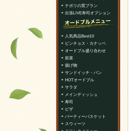
ナポリの窯プラン
出張LIVE寿司オプション
人気商品Best10
ピンチョス・カナッペ
オードブル盛り合わせ
前菜
揚げ物
サンドイッチ・パン
HOTオードブル
サラダ
メインディッシュ
寿司
ピザ
パーティーバスケット
スウィーツ
ドリンクメニュー