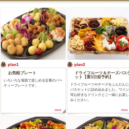
plan1
plan2
お気軽プレート
ドライフルーツ＆チーズバス
ット【要3日前予約】
いろいろな場面で楽しめる定番のパー
ドライフルーツやチーズをふんだんに
ティープレートです。
バスケットに詰め込みました。ワイン
等お好きなドリンクとご一緒にお楽し
みください。
more
more