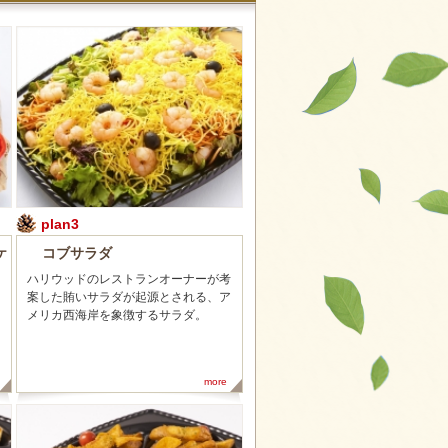
plan3
ケ
コブサラダ
ハリウッドのレストランオーナーが考
案した賄いサラダが起源とされる、ア
メリカ西海岸を象徴するサラダ。
more