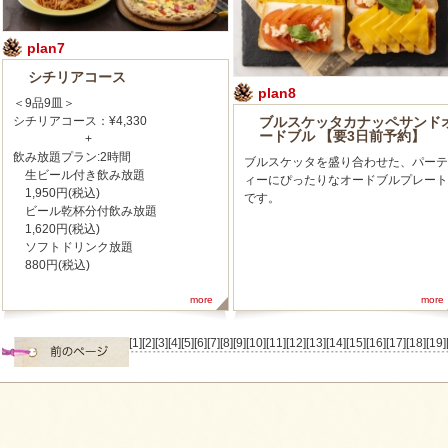
plan7
シチリアコース
plan8
＜9品9皿＞
シチリアコース：¥4,330
ブルスケッタカナッペサンド
ードブル 【要3日前予約】
+
飲み放題プラン:2時間
ブルスケッタを盛り合わせた、パーテ
生ビール付き飲み放題
ィーにぴったりなオードブルプレート
1,950円(税込)
です。
ビール乾杯分付飲み放題
1,620円(税込)
ソフトドリンク放題
880円(税込)
more
more
[1]
[2]
[3]
[4]
[5]
[6]
[7]
[8]
[9]
[10]
[11]
[12]
[13]
[14]
[15]
[16]
[17]
[18]
[19]