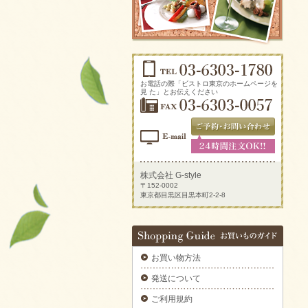
ソーセージアソートをご注文いただきまし
た。
2025/09/29
生ハムとチーズのオードブルをご注文いただ
きました。
2025/09/29
新鮮トマトのカプレーゼをご注文いただきま
お電話の際「ビストロ東京のホームページを
した。
見 た」とお伝えください
2025/09/29
炙りサーモンのカルパッチョをご注文いただ
きました。
2025/09/29
ラグジュアリーパーティプレートをご注文い
ただきました。
株式会社 G-style
〒152-0002
2025/09/29
東京都目黒区目黒本町2-2-8
揚げ物プレートAをご注文いただきました。
2025/09/29
デラックスミートプレートをご注文いただき
ました。
お買い物方法
2025/09/29
6種のオードブルをご注文いただきました。
発送について
2025/09/29
ご利用規約
ブルスケッタカナッペサンドオードブル 【要