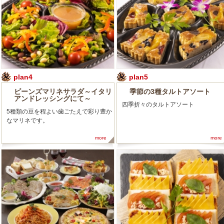
plan4
plan5
ビーンズマリネサラダ～イタリ
季節の3種タルトアソート
アンドレッシングにて～
四季折々のタルトアソート
5種類の豆を程よい歯ごたえで彩り豊か
なマリネです。
more
more