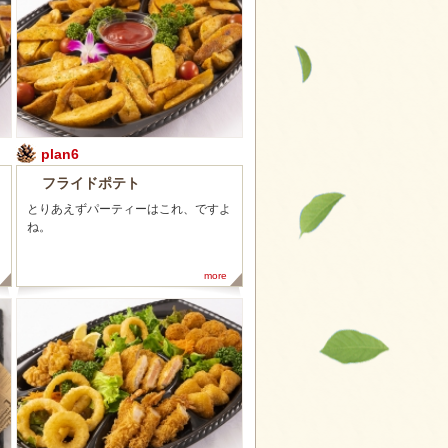
plan6
フライドポテト
とりあえずパーティーはこれ、ですよ
ね。
more