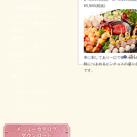
¥5,900(税抜)
人気商品Best10
ピンチョス・カナッペ
オードブル盛り合わせ
前菜
揚げ物
サンドイッチ・パン
HOTオードブル
串に刺してあり一口で食べられ
サラダ
軽につまめるピンチョスの盛り
メインディッシュ
です。
寿司
ピザ
パーティーバスケット
スウィーツ
ドリンクメニュー