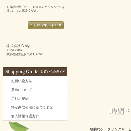
2025/09/29
新鮮トマトのカプレーゼをご注文いただきま
お電話の際「ビストロ東京のホームページを
した。
見 た」とお伝えください
2025/09/29
炙りサーモンのカルパッチョをご注文いただ
きました。
2025/09/29
ラグジュアリーパーティプレートをご注文い
ただきました。
株式会社 G-style
〒152-0002
2025/09/29
東京都目黒区目黒本町2-2-8
揚げ物プレートAをご注文いただきました。
2025/09/29
デラックスミートプレートをご注文いただき
ました。
お買い物方法
2025/09/29
6種のオードブルをご注文いただきました。
発送について
2025/09/29
ご利用規約
ブルスケッタカナッペサンドオードブル 【要
3日前予約】をご注文いただきました。
特定商取引法に基づく表記
2025/09/29
個人情報保護方針
カナッペ＆クロスティーニをご注文いただき
ました。
一般的なケータリングサー
2025/09/29