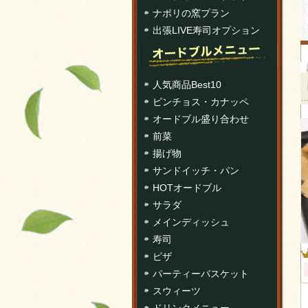
ナポリの窯プラン
出張LIVE寿司オプション
人気商品Best10
ピンチョス・カナッペ
オードブル盛り合わせ
前菜
揚げ物
サンドイッチ・パン
HOTオードブル
サラダ
メインディッシュ
寿司
ピザ
パーティーバスケット
スウィーツ
ドリンクメニュー