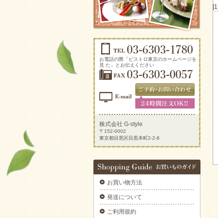
ソーセージアソートをご注文いただきまし
[1
た。
2025/09/29
生ハムとチーズのオードブルをご注文いただ
きました。
2025/09/29
新鮮トマトのカプレーゼをご注文いただきま
お電話の際「ビストロ東京のホームページを
した。
見 た」とお伝えください
2025/09/29
炙りサーモンのカルパッチョをご注文いただ
きました。
2025/09/29
ラグジュアリーパーティプレートをご注文い
ただきました。
株式会社 G-style
〒152-0002
2025/09/29
東京都目黒区目黒本町2-2-8
揚げ物プレートAをご注文いただきました。
2025/09/29
デラックスミートプレートをご注文いただき
ました。
お買い物方法
2025/09/29
6種のオードブルをご注文いただきました。
発送について
2025/09/29
ご利用規約
ブルスケッタカナッペサンドオードブル 【要