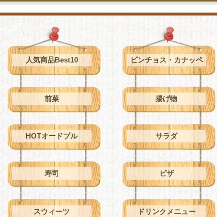
人気商品Best10
ピンチョス・カナッペ
前菜
揚げ物
HOTオードブル
サラダ
寿司
ピザ
スウィーツ
ドリンクメニュー