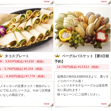
more
more
タコスプレート
ベーグルバスケット【要3日前
予約】
M：3,920円(税込) ¥3,630（税抜）
14,700円(税込) ¥13,612（税抜）
L：5,760円(税込) ¥5,334（税抜）
LL：8,400円(税込) ¥7,778（税抜）
提携店のBAGLE&BAGLEより、選りす
ぐりのベーグル達！
しっとりモチモチなベーグルは老若男
メキシカンの定番タコス！独自のレシ
女に喜ばれます！
ピで仕上げたソースは、やみつき間違
様々なシーンにご活用ください。
いなしの商品です。
more
more