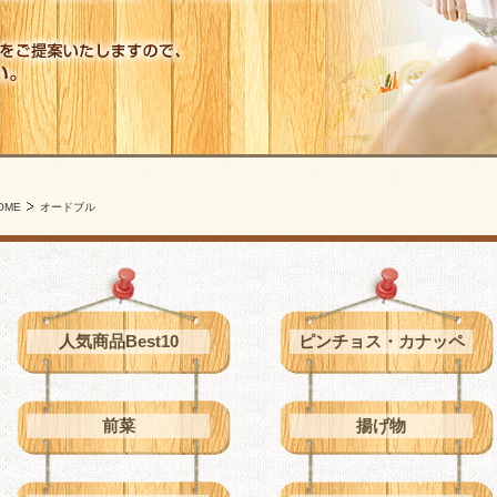
OME
オードブル
人気商品Best10
ピンチョス・カナッペ
前菜
揚げ物