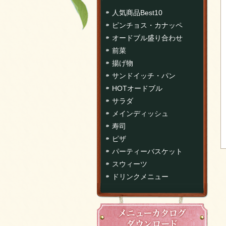
人気商品Best10
ピンチョス・カナッペ
オードブル盛り合わせ
前菜
揚げ物
サンドイッチ・パン
HOTオードブル
サラダ
メインディッシュ
寿司
ピザ
パーティーバスケット
スウィーツ
ドリンクメニュー