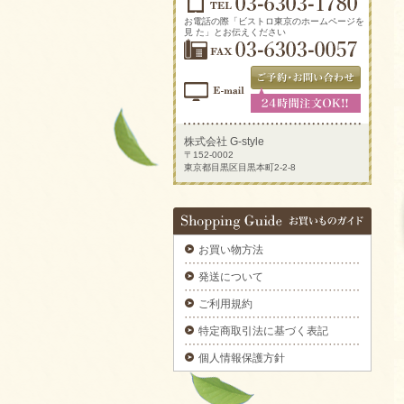
2025/09/29
新鮮トマトのカプレーゼをご注文いただきま
お電話の際「ビストロ東京のホームページを
した。
見 た」とお伝えください
2025/09/29
炙りサーモンのカルパッチョをご注文いただ
きました。
2025/09/29
ラグジュアリーパーティプレートをご注文い
ただきました。
株式会社 G-style
〒152-0002
2025/09/29
東京都目黒区目黒本町2-2-8
揚げ物プレートAをご注文いただきました。
2025/09/29
デラックスミートプレートをご注文いただき
ました。
お買い物方法
2025/09/29
6種のオードブルをご注文いただきました。
発送について
2025/09/29
ご利用規約
ブルスケッタカナッペサンドオードブル 【要
3日前予約】をご注文いただきました。
特定商取引法に基づく表記
2025/09/29
個人情報保護方針
カナッペ＆クロスティーニをご注文いただき
ました。
2025/09/29