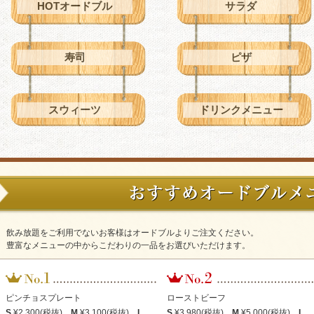
HOTオードブル
サラダ
寿司
ピザ
スウィーツ
ドリンクメニュー
飲み放題をご利用でないお客様はオードブルよりご注文ください。
豊富なメニューの中からこだわりの一品をお選びいただけます。
ピンチョスプレート
ローストビーフ
S
¥2,300(税抜)
M
¥3,100(税抜)
L
S
¥3,980(税抜)
M
¥5,000(税抜)
L