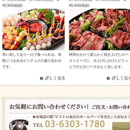
¥5,900(税抜)
¥6,400(税抜)
串に刺してあり一口で食べられる、気
時間をかけて柔らかく焼き上げたロー
軽につまめるピンチョスの盛り合わせ
ストビーフに、仕上げにかけたピリッ
です。
とワサビのソースがよく合います。