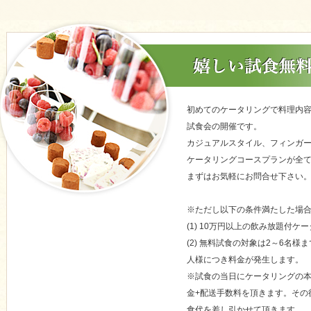
初めてのケータリングで料理内
試食会の開催です。
カジュアルスタイル、フィンガ
ケータリングコースプランが全
まずはお気軽にお問合せ下さい
※ただし以下の条件満たした場
(1) 10万円以上の飲み放題付
(2) 無料試食の対象は2～6名
人様につき料金が発生します。
※試食の当日にケータリングの
金+配送手数料を頂きます。その
食代を差し引かせて頂きます。