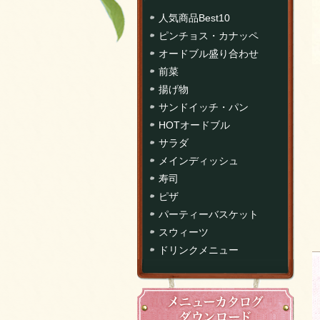
人気商品Best10
ピンチョス・カナッペ
オードブル盛り合わせ
前菜
揚げ物
サンドイッチ・パン
HOTオードブル
サラダ
メインディッシュ
寿司
ピザ
パーティーバスケット
スウィーツ
ドリンクメニュー