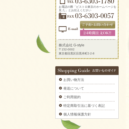
2025/09/29
新鮮トマトのカプレーゼをご注文いただきま
お電話の際「ビストロ東京のホームページを
した。
見 た」とお伝えください
2025/09/29
炙りサーモンのカルパッチョをご注文いただ
きました。
2025/09/29
ラグジュアリーパーティプレートをご注文い
ただきました。
株式会社 G-style
〒152-0002
2025/09/29
東京都目黒区目黒本町2-2-8
揚げ物プレートAをご注文いただきました。
2025/09/29
デラックスミートプレートをご注文いただき
ました。
お買い物方法
2025/09/29
6種のオードブルをご注文いただきました。
発送について
2025/09/29
ご利用規約
ブルスケッタカナッペサンドオードブル 【要
3日前予約】をご注文いただきました。
特定商取引法に基づく表記
2025/09/29
個人情報保護方針
カナッペ＆クロスティーニをご注文いただき
ました。
2025/09/29